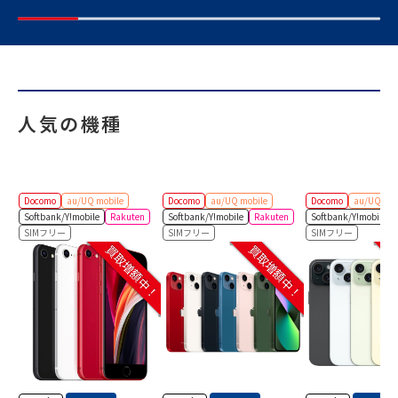
人気の機種
Docomo
au/UQ mobile
Docomo
au/UQ mobile
Docomo
au/UQ mob
Softbank/Y!mobile
Rakuten
Softbank/Y!mobile
Rakuten
Softbank/Y!mobile
SIMフリー
SIMフリー
SIMフリー
買取増額中！
買取増額中！