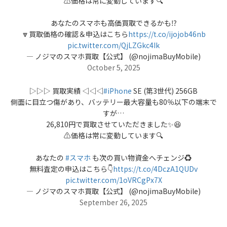
⚠️価格は常に変動しています🔍
あなたのスマホも高価買取できるかも⁉️
🔽買取価格の確認＆申込はこちら
https://t.co/ijojob46nb
pic.twitter.com/QjLZGkc4Ik
— ノジマのスマホ買取【公式】 (@nojimaBuyMobile)
October 5, 2025
▷▷▷ 買取実績 ◁◁◁
#iPhone
SE (第3世代) 256GB
側面に目立つ傷があり、バッテリー最大容量も80％以下の端末で
すが…
26,810円で買取させていただきました✨😆
⚠️価格は常に変動しています🔍
あなたの
#スマホ
も次の買い物資金へチェンジ♻️
無料査定の申込はこちら👇
https://t.co/4DczA1QUDv
pic.twitter.com/1oVRCgPx7X
— ノジマのスマホ買取【公式】 (@nojimaBuyMobile)
September 26, 2025