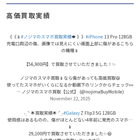
高価買取実績
《《📱
#ノジマのスマホ買取実績
🍁 》》
#iPhone
13 Pro 128GB
充電口周辺の傷、画像では見えにくい画面上部に傷があるこちら
の機種📱
【56,900円】で買取させていただきました！✨
ノジマのスマホ買取📱なら傷があっても高価買取😆
使ってたスマホがいくらになるか動画下のリンクからチェック👀
— ノジマのスマホ買取【公式】 (@nojimaBuyMobile)
November 22, 2025
˗ˏˋ 🌟買取実績🌟 ˊˎ˗
#Galaxy
Z Flip3 5G 128GB
使用感はあるものの、傷がほとんどない4年前に発売のスマホ…
📱
29,100円で買取させていただきました✨😆