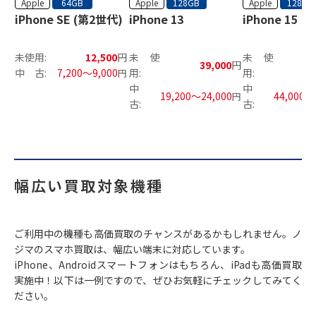
Apple
64GB
Apple
128GB
Apple
128GB
iPhone SE (第2世代)
iPhone 13
iPhone 15
未使用:
12,500
円
未使
未使
39,000
円
中 古:
7,200～9,000
用:
用:
円
中
中
19,200～24,000
44,000～
円
古:
古:
幅広い買取対象機種
ご利用中の機種も高価買取のチャンスがあるかもしれません。ノ
ジマのスマホ買取は、幅広い端末に対応しています。
iPhone、Androidスマートフォンはもちろん、iPadも高価買取
実施中！以下は一例ですので、ぜひお気軽にチェックしてみてく
ださい。