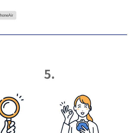
PhoneAir
5.