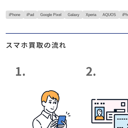
iPhone
iPad
Google Pixel
Galaxy
Xperia
AQUOS
iP
スマホ買取の流れ
1.
2.