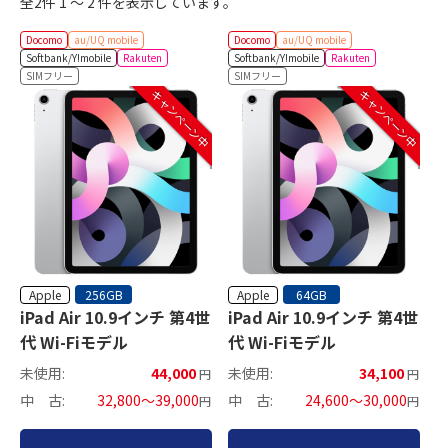
全2件 1 ～ 2 件を表示しています。
Docomo
au/UQ mobile
Docomo
au/UQ mobile
Softbank/Y!mobile
Rakuten
Softbank/Y!mobile
Rakuten
SIMフリー
SIMフリー
キャンペーン中
キャンペーン中
Apple
Apple
256GB
64GB
iPad Air 10.9インチ 第4世
iPad Air 10.9インチ 第4世
代 Wi-Fiモデル
代 Wi-Fiモデル
未使用:
44,000
未使用:
34,100
円
円
中 古:
32,800～39,000
中 古:
24,600～30,000
円
円