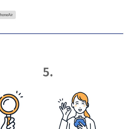
PhoneAir
5.