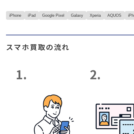
iPhone
iPad
Google Pixel
Galaxy
Xperia
AQUOS
iP
スマホ買取の流れ
1.
2.