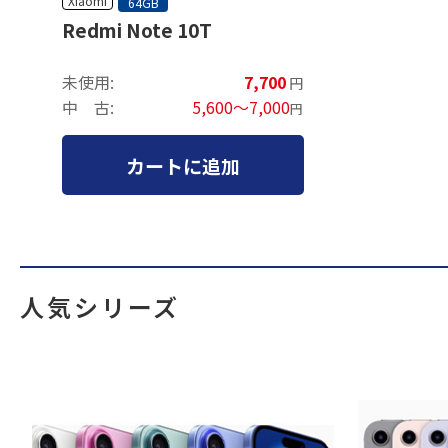
Xiaomi
64GB
Redmi Note 10T
未使用:
7,700
円
中 古:
5,600～7,000
円
カートに追加
人気シリーズ