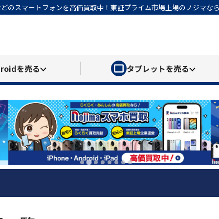
honeなどのスマートフォンを高価買取中！東証プライム市場上場のノジマ
roid
を売る
タブレット
を売る