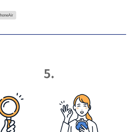
PhoneAir
5.