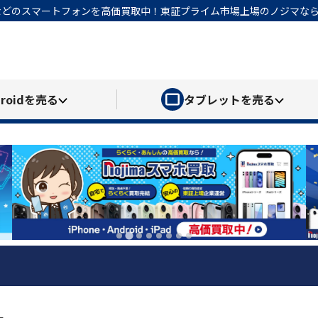
honeなどのスマートフォンを高価買取中！東証プライム市場上場のノジマ
roid
を売る
タブレット
を売る