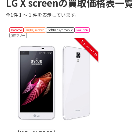
LG X screenの買取価格表一
全1件 1 ～ 1 件を表示しています。
Docomo
au/UQ mobile
Softbank/Y!mobile
Rakuten
SIMフリー
キャンペーン中