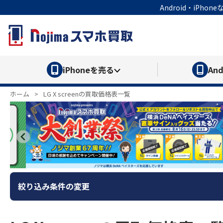
Android・iP
iPhone
を売る
And
ホーム
>
LG X screenの買取価格表一覧
絞り込み条件の変更