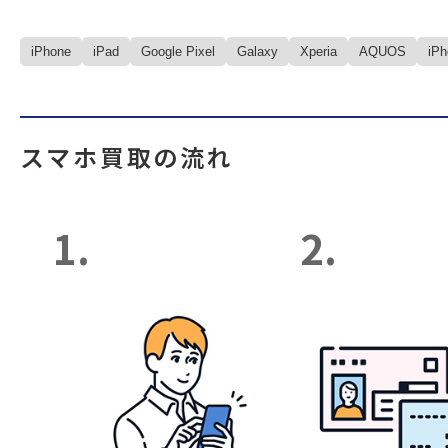
iPhone
iPad
Google Pixel
Galaxy
Xperia
AQUOS
iP
スマホ買取の流れ
1.
2.