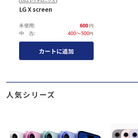
LGエレクトロニクス
LG X screen
未使用:
600
円
中 古:
400～500
円
カートに追加
人気シリーズ