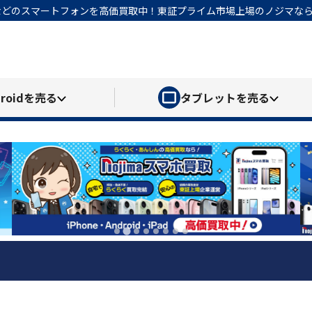
honeなどのスマートフォンを高価買取中！東証プライム市場上場のノジマ
roid
を売る
タブレット
を売る