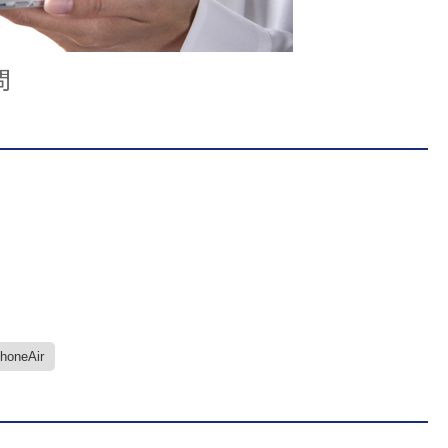
問
PhoneAir