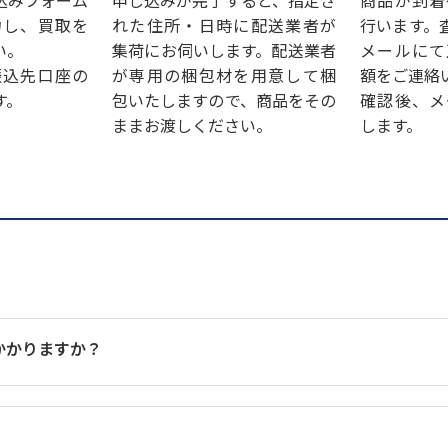
込みフォーム
申し込みが完了すると、指定さ
商品が到着
力し、買取を
れた住所・日時に配送業者が
行います。
い。
集荷にお伺いします。配送業者
メールにて
振込先口座の
が専用の梱包材を用意して梱
額をご連絡
す。
包いたしますので、商品をその
確認後、メ
ままお渡しください。
します。
かかりますか？