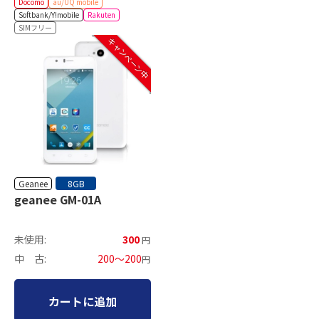
Docomo
au/UQ mobile
Softbank/Y!mobile
Rakuten
SIMフリー
キャンペーン中
Geanee
8GB
geanee GM-01A
未使用:
300
円
中 古:
200～200
円
カートに追加