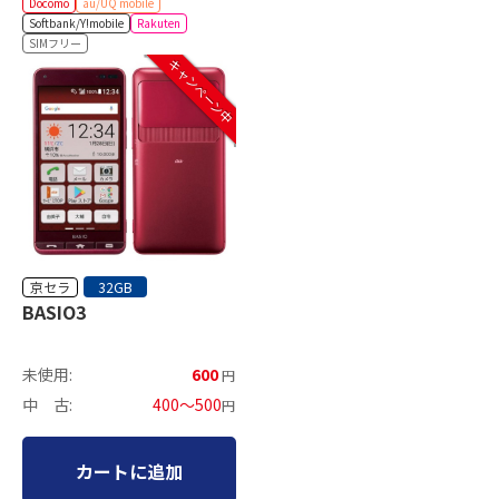
Docomo
au/UQ mobile
Softbank/Y!mobile
Rakuten
SIMフリー
キャンペーン中
京セラ
32GB
BASIO3
未使用:
600
円
中 古:
400～500
円
カートに追加