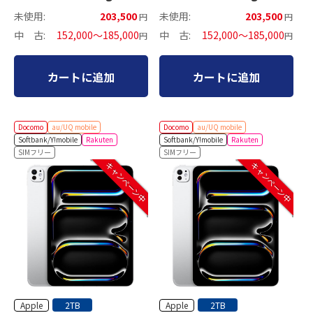
セルラーモデル
セルラーモデル
未使用:
203,500
未使用:
203,500
円
円
中 古:
152,000～185,000
中 古:
152,000～185,000
円
円
カートに追加
カートに追加
Docomo
au/UQ mobile
Docomo
au/UQ mobile
Softbank/Y!mobile
Rakuten
Softbank/Y!mobile
Rakuten
SIMフリー
SIMフリー
キャンペーン中
キャンペーン中
Apple
Apple
2TB
2TB