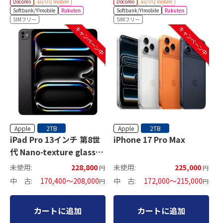
Docomo
au/UQ mobile
Docomo
au/UQ mobile
Softbank/Y!mobile
Rakuten
Softbank/Y!mobile
Rakuten
SIMフリー
SIMフリー
キャンペーン中
キャンペーン中
Apple
Apple
2TB
2TB
iPad Pro 13インチ 第8世
iPhone 17 Pro Max
代 Nano-texture glass
セルラーモデル
未使用:
228,800
未使用:
225,000
円
円
中 古:
170,400～208,000
中 古:
172,000～215,000
円
円
カートに追加
カートに追加