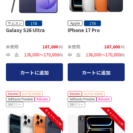
サムスン
Apple
1TB
1TB
Galaxy S26 Ultra
iPhone 17 Pro
未使用:
187,000
未使用:
187,000
円
円
中 古:
136,000～170,000
中 古:
136,000～170,000
円
円
カートに追加
カートに追加
Docomo
au/UQ mobile
Docomo
au/UQ mobile
Softbank/Y!mobile
Rakuten
Softbank/Y!mobile
Rakuten
SIMフリー
SIMフリー
キャンペーン中
キャンペーン中