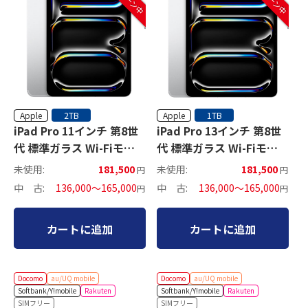
Apple
Apple
2TB
1TB
iPad Pro 11インチ 第8世
iPad Pro 13インチ 第8世
代 標準ガラス Wi-Fiモデ
代 標準ガラス Wi-Fiモデ
ル
ル
未使用:
181,500
未使用:
181,500
円
円
中 古:
136,000～165,000
中 古:
136,000～165,000
円
円
カートに追加
カートに追加
Docomo
au/UQ mobile
Docomo
au/UQ mobile
Softbank/Y!mobile
Rakuten
Softbank/Y!mobile
Rakuten
SIMフリー
SIMフリー