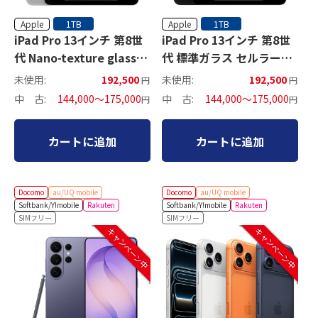
Apple
Apple
1TB
1TB
iPad Pro 13インチ 第8世
iPad Pro 13インチ 第8世
代 Nano-texture glass
代 標準ガラス セルラーモ
Wi-Fiモデル
デル
未使用:
192,500
未使用:
192,500
円
円
中 古:
144,000～175,000
中 古:
144,000～175,000
円
円
カートに追加
カートに追加
Docomo
au/UQ mobile
Docomo
au/UQ mobile
Softbank/Y!mobile
Rakuten
Softbank/Y!mobile
Rakuten
SIMフリー
SIMフリー
キャンペーン中
キャンペーン中