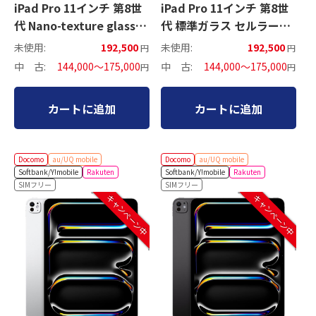
iPad Pro 11インチ 第8世
iPad Pro 11インチ 第8世
代 Nano-texture glass
代 標準ガラス セルラーモ
Wi-Fiモデル
デル
未使用:
192,500
未使用:
192,500
円
円
中 古:
144,000～175,000
中 古:
144,000～175,000
円
円
カートに追加
カートに追加
Docomo
au/UQ mobile
Docomo
au/UQ mobile
Softbank/Y!mobile
Rakuten
Softbank/Y!mobile
Rakuten
SIMフリー
SIMフリー
キャンペーン中
キャンペーン中