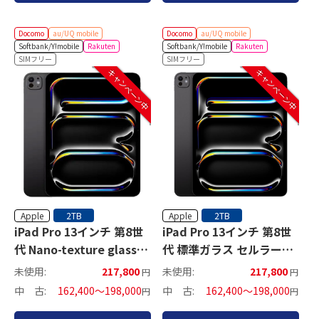
Docomo
au/UQ mobile
Docomo
au/UQ mobile
Softbank/Y!mobile
Rakuten
Softbank/Y!mobile
Rakuten
SIMフリー
SIMフリー
キャンペーン中
キャンペーン中
Apple
Apple
2TB
2TB
iPad Pro 13インチ 第8世
iPad Pro 13インチ 第8世
代 Nano-texture glass
代 標準ガラス セルラーモ
Wi-Fiモデル
デル
未使用:
217,800
未使用:
217,800
円
円
中 古:
162,400～198,000
中 古:
162,400～198,000
円
円