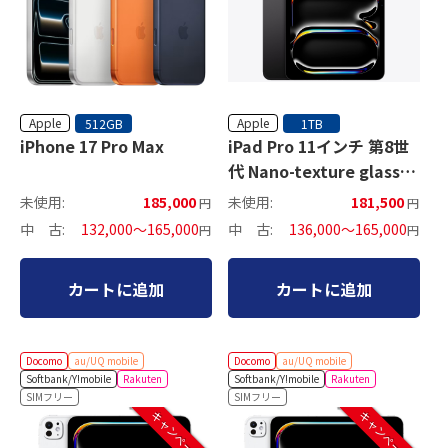
Apple
Apple
512GB
1TB
iPhone 17 Pro Max
iPad Pro 11インチ 第8世
代 Nano-texture glass
セルラーモデル
未使用:
185,000
未使用:
181,500
円
円
中 古:
132,000～165,000
中 古:
136,000～165,000
円
円
カートに追加
カートに追加
Docomo
au/UQ mobile
Docomo
au/UQ mobile
Softbank/Y!mobile
Rakuten
Softbank/Y!mobile
Rakuten
SIMフリー
SIMフリー
キャンペーン中
キャンペーン中