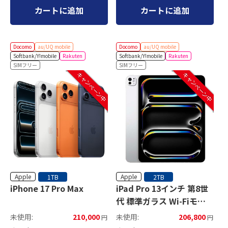
カートに追加
カートに追加
Docomo
au/UQ mobile
Docomo
au/UQ mobile
Softbank/Y!mobile
Rakuten
Softbank/Y!mobile
Rakuten
SIMフリー
SIMフリー
キャンペーン中
キャンペーン中
Apple
Apple
1TB
2TB
iPhone 17 Pro Max
iPad Pro 13インチ 第8世
代 標準ガラス Wi-Fiモデ
ル
未使用:
210,000
未使用:
206,800
円
円