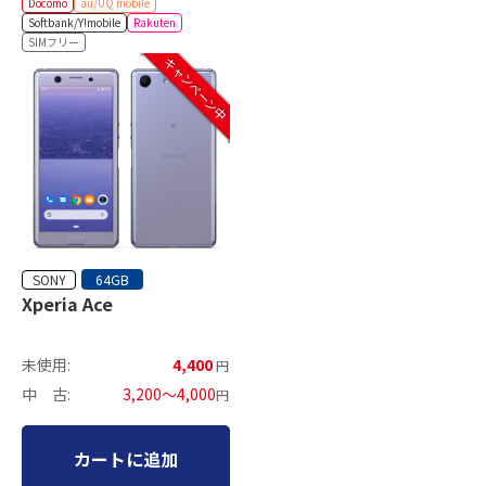
Docomo
au/UQ mobile
Softbank/Y!mobile
Rakuten
SIMフリー
キャンペーン中
SONY
64GB
Xperia Ace
未使用:
4,400
円
中 古:
3,200～4,000
円
カートに追加