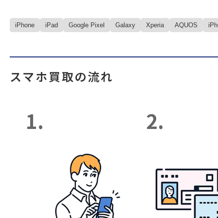
iPhone
iPad
Google Pixel
Galaxy
Xperia
AQUOS
iP
スマホ買取の流れ
1.
2.