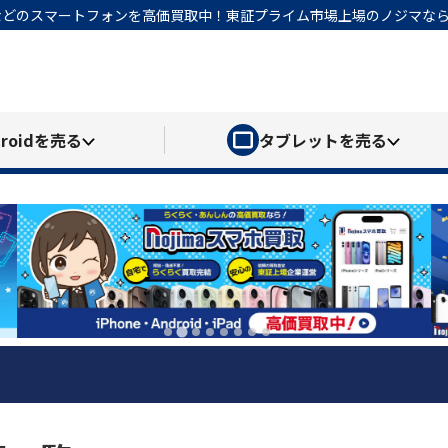
honeなどのスマートフォンを高価買取中！東証プライム市場上場のノジマ
roid
を売る
タブレット
を売る