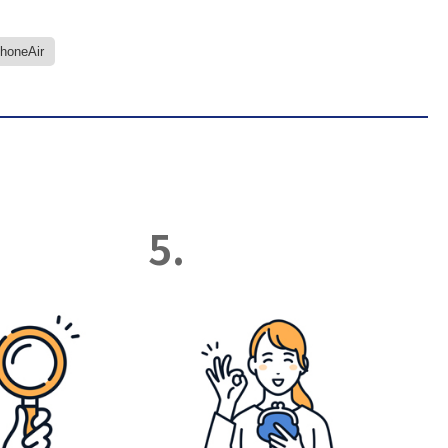
PhoneAir
5.