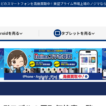
honeなどのスマートフォンを高価買取中！東証プライム市場上場のノジマ
roid
を売る
タブレット
を売る