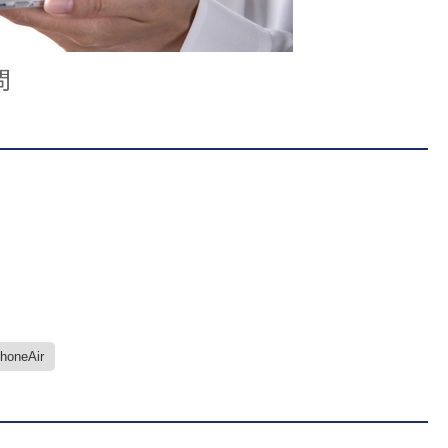
問
PhoneAir