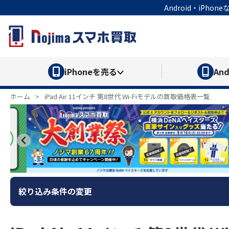
Android・iP
iPhone
を売る
And
ホーム
>
iPad Air 11インチ 第8世代 Wi-Fiモデルの買取価格表一覧
絞り込み条件の変更