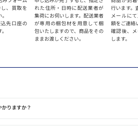
込みフォーム
申し込みが完了すると、指定さ
商品が到着
力し、買取を
れた住所・日時に配送業者が
行います。
い。
集荷にお伺いします。配送業者
メールにて
振込先口座の
が専用の梱包材を用意して梱
額をご連絡
す。
包いたしますので、商品をその
確認後、メ
ままお渡しください。
します。
かかりますか？