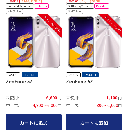
Docomo
au/UQ mobile
Docomo
au/UQ mobile
Softbank/Y!mobile
Rakuten
Softbank/Y!mobile
Rakuten
SIMフリー
SIMフリー
キャンペーン中
キャンペーン中
ASUS
ASUS
128GB
256GB
ZenFone 5Z
ZenFone 5Z
未使用:
6,600
未使用:
1,100
円
円
中 古:
4,800～6,000
中 古:
800～1,000
円
円
カートに追加
カートに追加