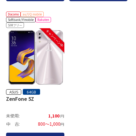
Docomo
au/UQ mobile
Softbank/Y!mobile
Rakuten
SIMフリー
キャンペーン中
ASUS
64GB
ZenFone 5Z
未使用:
1,100
円
中 古:
800～1,000
円