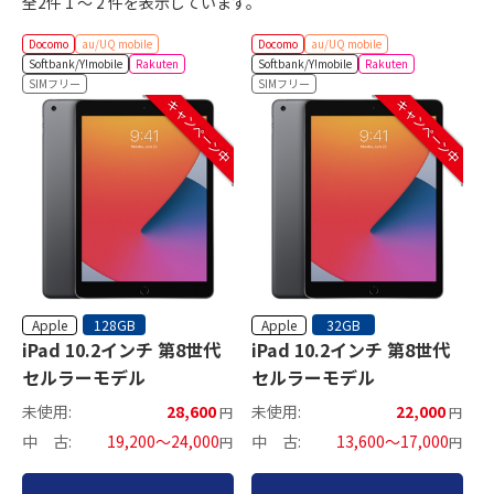
全2件 1 ～ 2 件を表示しています。
Docomo
au/UQ mobile
Docomo
au/UQ mobile
Softbank/Y!mobile
Rakuten
Softbank/Y!mobile
Rakuten
SIMフリー
SIMフリー
キャンペーン中
キャンペーン中
Apple
Apple
128GB
32GB
iPad 10.2インチ 第8世代
iPad 10.2インチ 第8世代
セルラーモデル
セルラーモデル
未使用:
28,600
未使用:
22,000
円
円
中 古:
19,200～24,000
中 古:
13,600～17,000
円
円