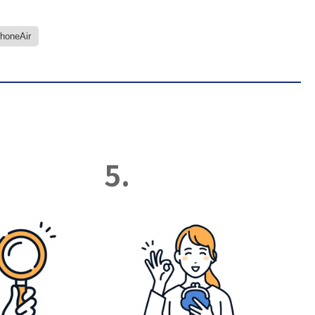
PhoneAir
5.