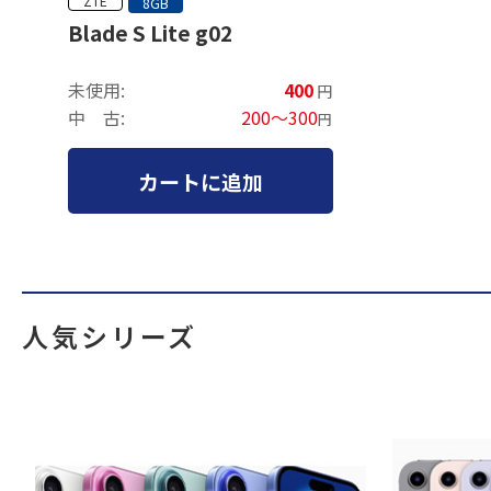
ZTE
8GB
Blade S Lite g02
未使用:
400
円
中 古:
200～300
円
カートに追加
人気シリーズ