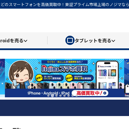
honeなどのスマートフォンを高価買取中！東証プライム市場上場のノジマ
roid
を売る
タブレット
を売る