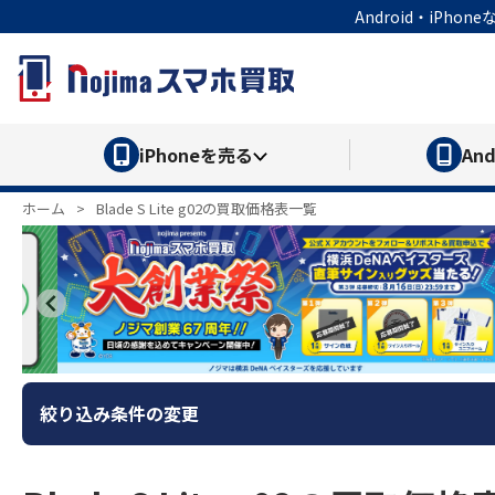
Android・iP
iPhone
を売る
And
ホーム
>
Blade S Lite g02の買取価格表一覧
絞り込み条件の変更