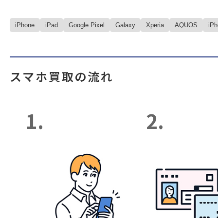
iPhone
iPad
Google Pixel
Galaxy
Xperia
AQUOS
iP
スマホ買取の流れ
1.
2.