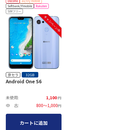
Docomo
au/UQ mobile
Softbank/Y!mobile
Rakuten
SIMフリー
キャンペーン中
京セラ
32GB
Android One S6
未使用:
1,100
円
中 古:
800～1,000
円
カートに追加