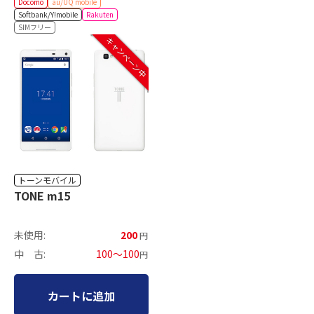
Docomo
au/UQ mobile
Softbank/Y!mobile
Rakuten
SIMフリー
キャンペーン中
トーンモバイル
TONE m15
未使用:
200
円
中 古:
100～100
円
カートに追加