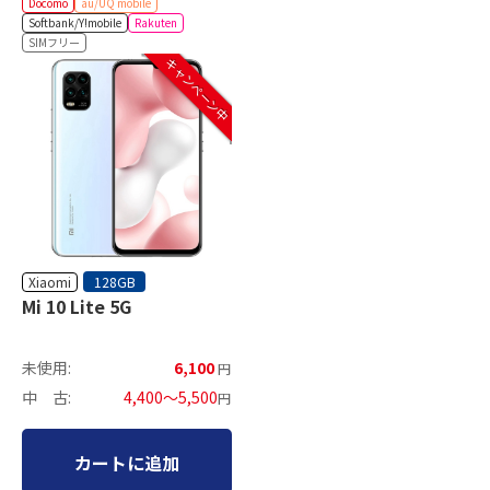
Docomo
au/UQ mobile
Softbank/Y!mobile
Rakuten
SIMフリー
キャンペーン中
Xiaomi
128GB
Mi 10 Lite 5G
未使用:
6,100
円
中 古:
4,400～5,500
円
カートに追加