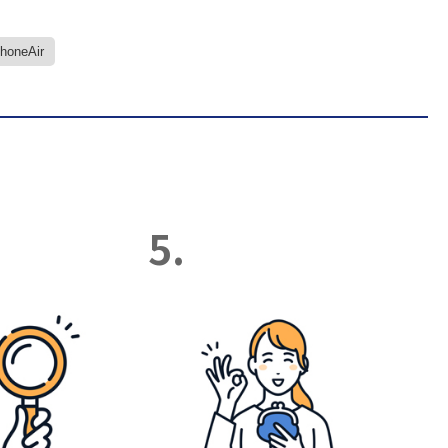
PhoneAir
5.