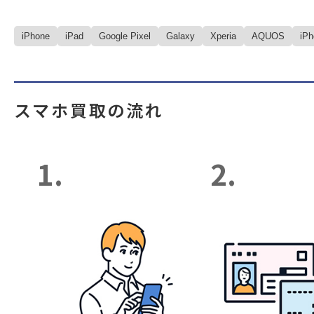
iPhone
iPad
Google Pixel
Galaxy
Xperia
AQUOS
iP
スマホ買取の流れ
1.
2.