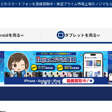
honeなどのスマートフォンを高価買取中！東証プライム市場上場のノジマ
roid
を売る
タブレット
を売る