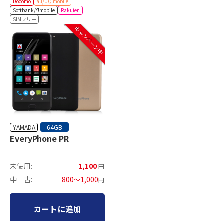
Docomo
au/UQ mobile
Softbank/Y!mobile
Rakuten
SIMフリー
キャンペーン中
YAMADA
64GB
EveryPhone PR
未使用:
1,100
円
中 古:
800～1,000
円
カートに追加