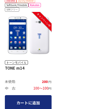
Docomo
au/UQ mobile
Softbank/Y!mobile
Rakuten
SIMフリー
キャンペーン中
トーンモバイル
TONE m14
未使用:
200
円
中 古:
100～100
円
カートに追加