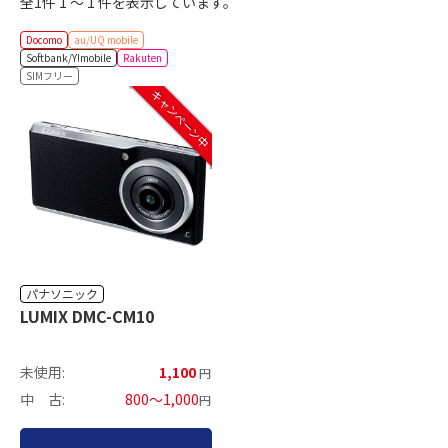
全1件 1 ～ 1 件を表示しています。
Docomo
au/UQ mobile
Softbank/Y!mobile
Rakuten
SIMフリー
キャンペーン中
パナソニック
LUMIX DMC-CM10
未使用:
1,100
円
中 古:
800～1,000
円