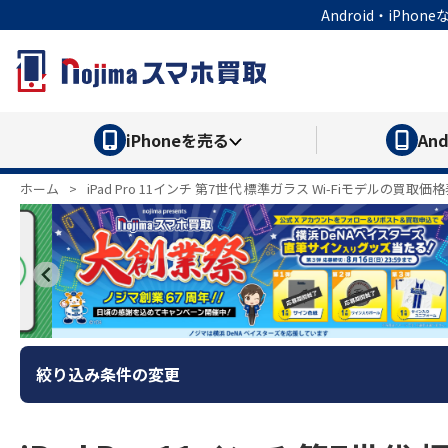
Android・iP
iPhone
を売る
And
ホーム
>
iPad Pro 11インチ 第7世代 標準ガラス Wi-Fiモデルの買取価
絞り込み条件の変更