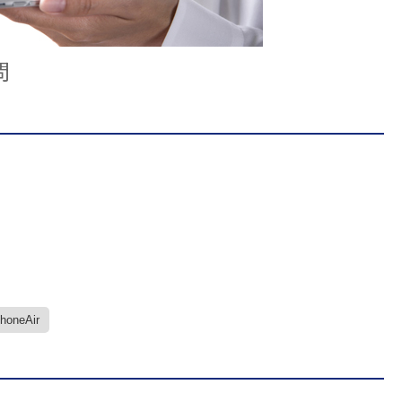
問
PhoneAir