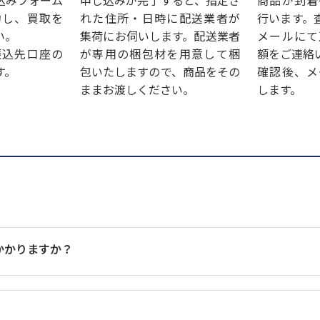
込みフォーム
申し込みが完了すると、指定さ
商品が到着
力し、買取を
れた住所・日時に配送業者が
行います。
い。
集荷にお伺いします。配送業者
メールにて
振込先口座の
が専用の梱包材を用意して梱
額をご連絡
す。
包いたしますので、商品をその
確認後、メ
ままお渡しください。
します。
かかりますか？