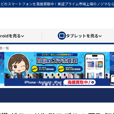
honeなどのスマートフォンを高価買取中！東証プライム市場上場のノジマ
roid
を売る
タブレット
を売る
格表一覧