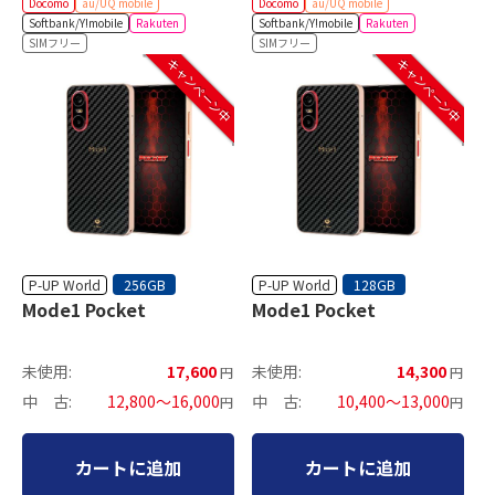
Docomo
au/UQ mobile
Docomo
au/UQ mobile
Softbank/Y!mobile
Rakuten
Softbank/Y!mobile
Rakuten
SIMフリー
SIMフリー
キャンペーン中
キャンペーン中
P-UP World
P-UP World
256GB
128GB
Mode1 Pocket
Mode1 Pocket
未使用:
17,600
未使用:
14,300
円
円
中 古:
12,800～16,000
中 古:
10,400～13,000
円
円
カートに追加
カートに追加