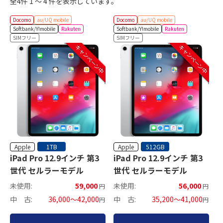
全4件 1 ～ 4 件を表示しています。
Docomo
au/UQ mobile
Docomo
au/UQ mobile
Softbank/Y!mobile
Rakuten
Softbank/Y!mobile
Rakuten
SIMフリー
SIMフリー
キャンペーン中
キャンペーン中
Apple
Apple
1TB
512GB
iPad Pro 12.9インチ 第3
iPad Pro 12.9インチ 第3
世代 セルラーモデル
世代 セルラーモデル
未使用:
59,000
未使用:
56,000
円
円
中 古:
36,000～42,000
中 古:
35,200～41,000
円
円