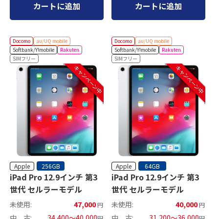
カートに追加
カートに追加
Docomo
au/UQ mobile
Docomo
au/UQ mobile
Softbank/Y!mobile
Rakuten
Softbank/Y!mobile
Rakuten
SIMフリー
SIMフリー
キャンペーン中
キャンペーン中
Apple
Apple
256GB
64GB
iPad Pro 12.9インチ 第3
iPad Pro 12.9インチ 第3
世代 セルラーモデル
世代 セルラーモデル
未使用:
47,000
未使用:
40,000
円
円
中 古:
34,400～40,000
中 古:
31,200～36,000
円
円