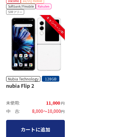
Docomo
au/UQ mobile
Softbank/Y!mobile
Rakuten
SIMフリー
キャンペーン中
Nubia Technology
128GB
nubia Flip 2
未使用:
11,000
円
中 古:
8,000～10,000
円
カートに追加