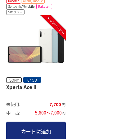
Docomo
au/UQ mobile
Softbank/Y!mobile
Rakuten
SIMフリー
キャンペーン中
SONY
64GB
Xperia Ace II
未使用:
7,700
円
中 古:
5,600～7,000
円
カートに追加