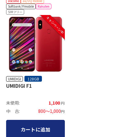
Docomo
au/UQ mobile
Softbank/Y!mobile
Rakuten
SIMフリー
キャンペーン中
UMIDIGI
128GB
UMIDIGI F1
未使用:
1,100
円
中 古:
800～1,000
円
カートに追加