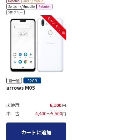
Docomo
au/UQ mobile
Softbank/Y!mobile
Rakuten
SIMフリー
キャンペーン中
富士通
32GB
arrows M05
未使用:
6,100
円
中 古:
4,400～5,500
円
カートに追加