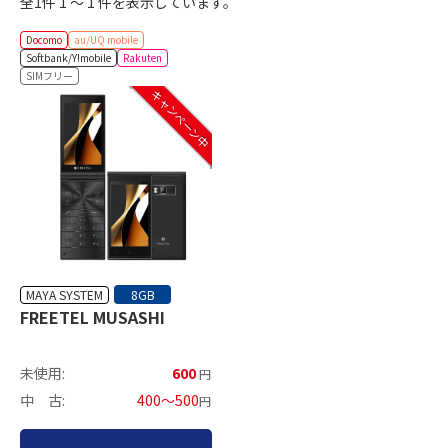
全1件 1 ～ 1 件を表示しています。
Docomo
au/UQ mobile
Softbank/Y!mobile
Rakuten
SIMフリー
キャンペーン中
MAYA SYSTEM
8GB
FREETEL MUSASHI
未使用:
600
円
中 古:
400～500
円