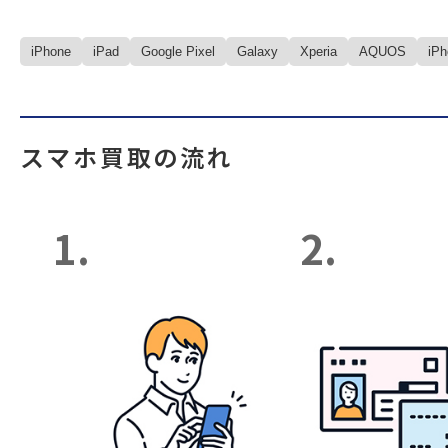
iPhone
iPad
Google Pixel
Galaxy
Xperia
AQUOS
iP
スマホ買取の流れ
1.
2.