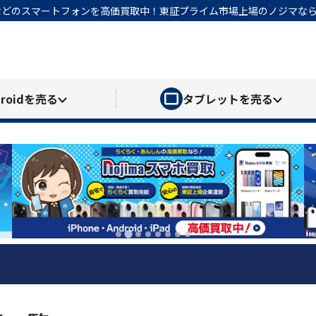
honeなどのスマートフォンを高価買取中！東証プライム市場上場のノジマ
roid
を売る
タブレット
を売る