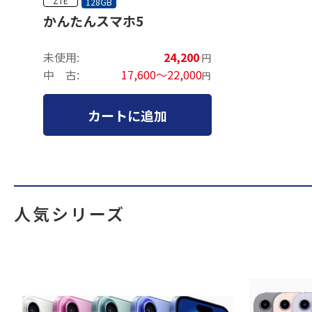
ZTE
128GB
かんたんスマホ5
未使用:
24,200
円
中 古:
17,600～22,000
円
カートに追加
人気シリーズ