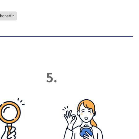
PhoneAir
5.