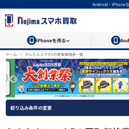
Android・iP
iPhone
を売る
And
ホーム
>
かんたんスマホ5の買取価格表一覧
絞り込み条件の変更