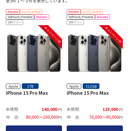
全3件 1 ～ 3 件を表示しています。
Docomo
au/UQ mobile
Docomo
au/UQ mobile
Softbank/Y!mobile
Rakuten
Softbank/Y!mobile
Rakuten
SIMフリー
SIMフリー
キャンペーン中
キャンペーン中
Apple
Apple
1TB
512GB
iPhone 15 Pro Max
iPhone 15 Pro Max
未使用:
140,000
未使用:
125,000
円
円
中 古:
80,000～100,000
中 古:
76,000～95,000
円
円