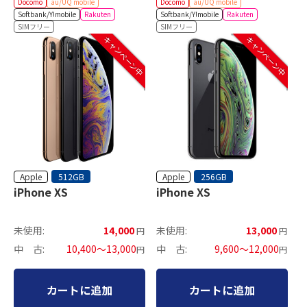
Docomo
au/UQ mobile
Docomo
au/UQ mobile
Softbank/Y!mobile
Rakuten
Softbank/Y!mobile
Rakuten
SIMフリー
SIMフリー
キャンペーン中
キャンペーン中
Apple
Apple
512GB
256GB
iPhone XS
iPhone XS
未使用:
14,000
未使用:
13,000
円
円
中 古:
10,400～13,000
中 古:
9,600～12,000
円
円
カートに追加
カートに追加