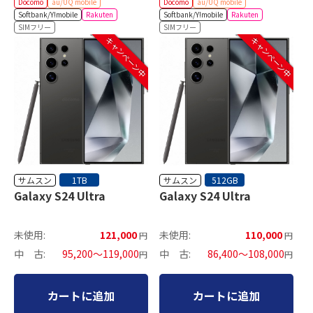
Docomo
au/UQ mobile
Docomo
au/UQ mobile
Softbank/Y!mobile
Rakuten
Softbank/Y!mobile
Rakuten
SIMフリー
SIMフリー
キャンペーン中
キャンペーン中
サムスン
サムスン
1TB
512GB
Galaxy S24 Ultra
Galaxy S24 Ultra
未使用:
121,000
未使用:
110,000
円
円
中 古:
95,200～119,000
中 古:
86,400～108,000
円
円
カートに追加
カートに追加