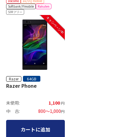
Docomo
au/UQ mobile
Softbank/Y!mobile
Rakuten
SIMフリー
キャンペーン中
Razer
64GB
Razer Phone
未使用:
1,100
円
中 古:
800～1,000
円
カートに追加