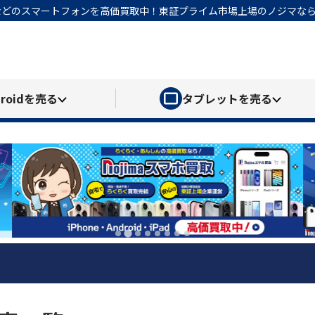
honeなどのスマートフォンを高価買取中！東証プライム市場上場のノジマ
roid
を売る
タブレット
を売る