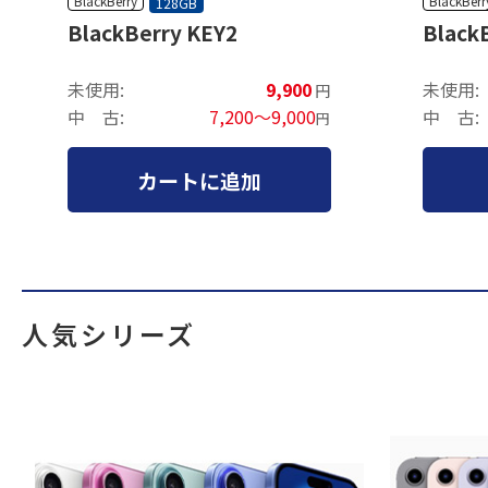
BlackBerry
BlackBerr
128GB
BlackBerry KEY2
Black
未使用:
9,900
未使用:
円
中 古:
7,200～9,000
中 古:
円
カートに追加
人気シリーズ