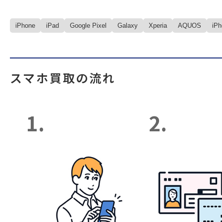
iPhone
iPad
Google Pixel
Galaxy
Xperia
AQUOS
iP
スマホ買取の流れ
1.
2.