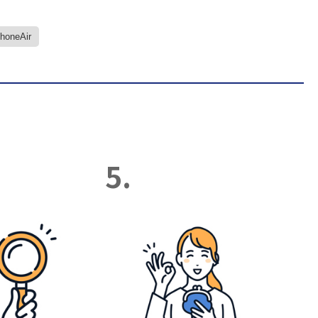
PhoneAir
5.