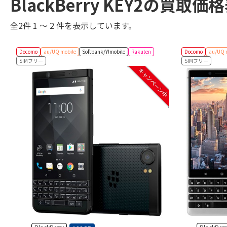
BlackBerry KEY2の買取
全2件 1 ～ 2 件を表示しています。
Docomo
au/UQ mobile
Softbank/Y!mobile
Rakuten
Docomo
au/UQ 
SIMフリー
SIMフリー
キャンペーン中