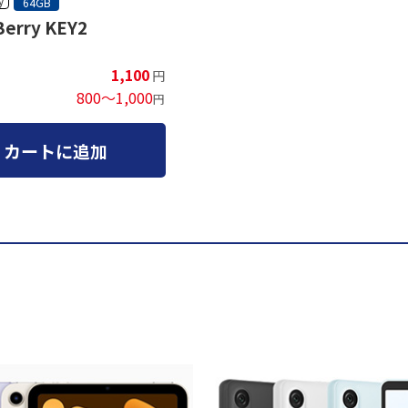
y
64GB
Berry KEY2
1,100
円
800～1,000
円
カートに追加