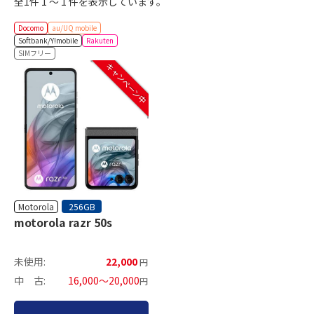
全1件 1 ～ 1 件を表示しています。
Docomo
au/UQ mobile
Softbank/Y!mobile
Rakuten
SIMフリー
キャンペーン中
Motorola
256GB
motorola razr 50s
未使用:
22,000
円
中 古:
16,000～20,000
円