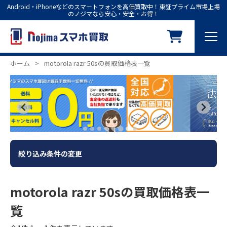
Android・iPhoneなどのスマートフォンを高価買取中！東証プライム市場上場
のノジマなら安心・安全・お得！
ホーム
>
motorola razr 50sの買取価格表一覧
絞り込み条件の変更
motorola razr 50sの買取価格表一
覧