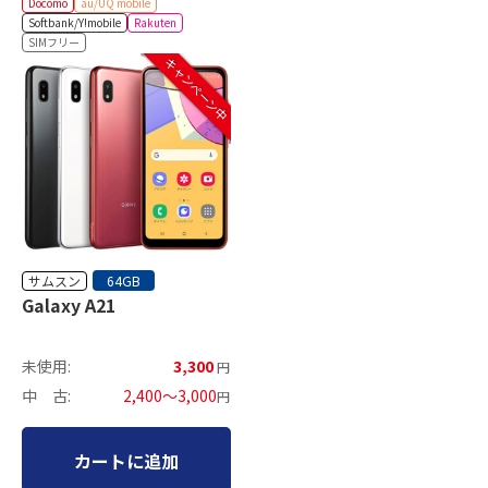
Docomo
au/UQ mobile
Softbank/Y!mobile
Rakuten
SIMフリー
キャンペーン中
サムスン
64GB
Galaxy A21
未使用:
3,300
円
中 古:
2,400～3,000
円
カートに追加