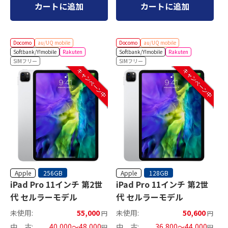
カートに追加
カートに追加
Docomo
au/UQ mobile
Docomo
au/UQ mobile
Softbank/Y!mobile
Rakuten
Softbank/Y!mobile
Rakuten
SIMフリー
SIMフリー
キャンペーン中
キャンペーン中
Apple
Apple
256GB
128GB
iPad Pro 11インチ 第2世
iPad Pro 11インチ 第2世
代 セルラーモデル
代 セルラーモデル
未使用:
55,000
未使用:
50,600
円
円
中 古:
40,000～48,000
中 古:
36,800～44,000
円
円