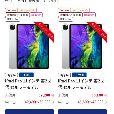
全4件 1 ～ 4 件を表示しています。
Docomo
au/UQ mobile
Docomo
au/UQ mobile
Softbank/Y!mobile
Rakuten
Softbank/Y!mobile
Rakuten
SIMフリー
SIMフリー
キャンペーン中
キャンペーン中
Apple
Apple
1TB
512GB
iPad Pro 11インチ 第2世
iPad Pro 11インチ 第2世
代 セルラーモデル
代 セルラーモデル
未使用:
57,200
未使用:
56,100
円
円
中 古:
42,400～50,000
中 古:
41,600～49,000
円
円