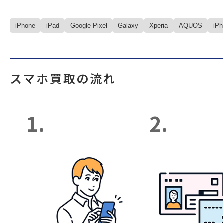
iPhone
iPad
Google Pixel
Galaxy
Xperia
AQUOS
iP
スマホ買取の流れ
1.
2.