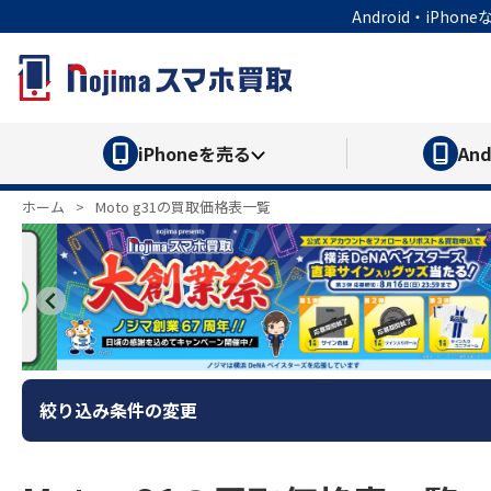
Android・iP
iPhone
を売る
And
ホーム
>
Moto g31の買取価格表一覧
絞り込み条件の変更