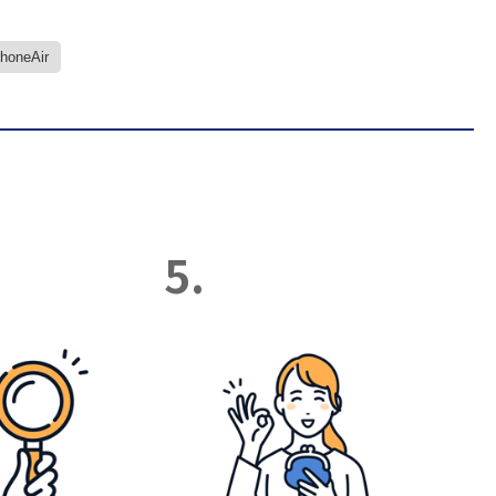
PhoneAir
5.