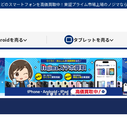
honeなどのスマートフォンを高価買取中！東証プライム市場上場のノジマ
roid
を売る
タブレット
を売る