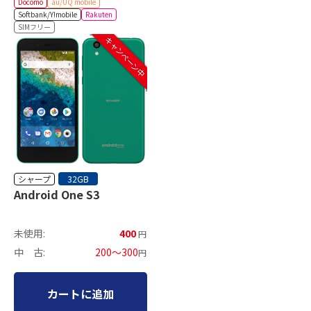
Docomo
au/UQ mobile
Softbank/Y!mobile
Rakuten
SIMフリー
キャンペーン中
シャープ
32GB
Android One S3
未使用:
400
円
中 古:
200～300
円
カートに追加