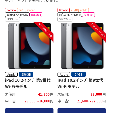
全2件 1 ～ 2 件を表示しています。
Docomo
au/UQ mobile
Docomo
au/UQ mobile
Softbank/Y!mobile
Rakuten
Softbank/Y!mobile
Rakuten
SIMフリー
SIMフリー
キャンペーン中
キャンペーン中
Apple
Apple
256GB
64GB
iPad 10.2インチ 第9世代
iPad 10.2インチ 第9世代
Wi-Fiモデル
Wi-Fiモデル
未使用:
41,800
未使用:
33,000
円
円
中 古:
29,600～36,000
中 古:
21,600～27,000
円
円