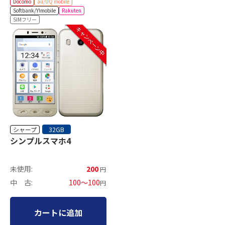
Docomo
au/UQ mobile
Softbank/Y!mobile
Rakuten
SIMフリー
キャンペーン中
シャープ
32GB
シンプルスマホ4
未使用:
200
円
中 古:
100～100
円
カートに追加