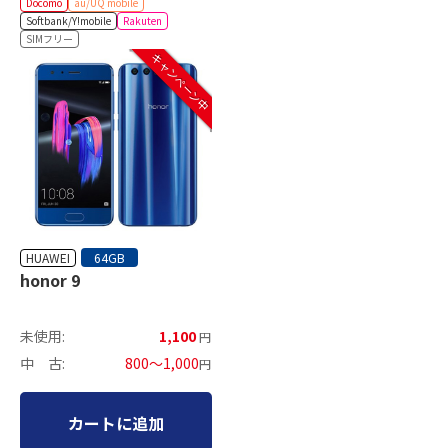
Docomo
au/UQ mobile
Softbank/Y!mobile
Rakuten
SIMフリー
キャンペーン中
HUAWEI
64GB
honor 9
未使用:
1,100
円
中 古:
800～1,000
円
カートに追加