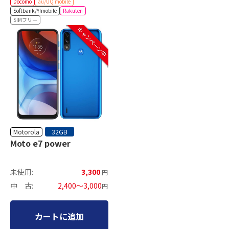
Docomo
au/UQ mobile
Softbank/Y!mobile
Rakuten
SIMフリー
キャンペーン中
Motorola
32GB
Moto e7 power
未使用:
3,300
円
中 古:
2,400～3,000
円
カートに追加