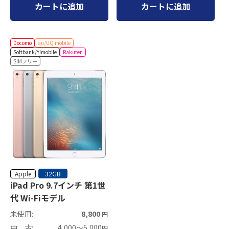
カートに追加
カートに追加
Docomo
au/UQ mobile
Softbank/Y!mobile
Rakuten
SIMフリー
Apple
32GB
iPad Pro 9.7インチ 第1世
代 Wi-Fiモデル
未使用:
8,800
円
中 古:
4,000～5,000
円