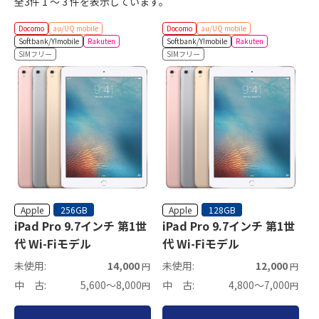
全3件 1 ～ 3 件を表示しています。
Docomo
au/UQ mobile
Docomo
au/UQ mobile
Softbank/Y!mobile
Rakuten
Softbank/Y!mobile
Rakuten
SIMフリー
SIMフリー
Apple
Apple
256GB
128GB
iPad Pro 9.7インチ 第1世
iPad Pro 9.7インチ 第1世
代 Wi-Fiモデル
代 Wi-Fiモデル
未使用:
14,000
未使用:
12,000
円
円
中 古:
5,600～8,000
中 古:
4,800～7,000
円
円