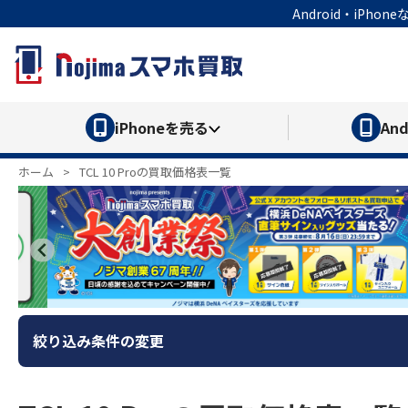
Android・iP
iPhone
を売る
And
ホーム
>
TCL 10 Proの買取価格表一覧
絞り込み条件の変更