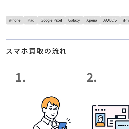
iPhone
iPad
Google Pixel
Galaxy
Xperia
AQUOS
iP
スマホ買取の流れ
1.
2.