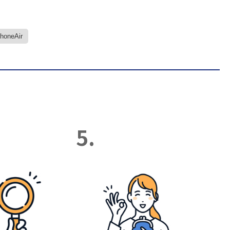
PhoneAir
5.