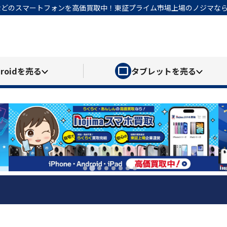
honeなどのスマートフォンを高価買取中！東証プライム市場上場のノジマ
roid
を売る
タブレット
を売る