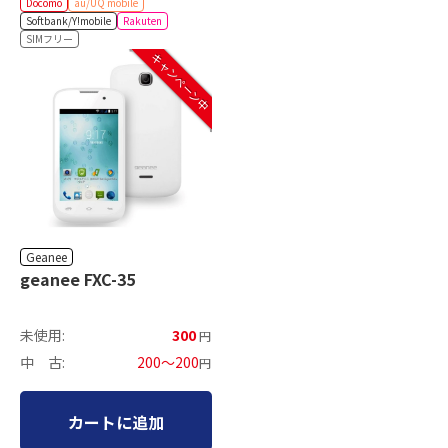
Docomo
au/UQ mobile
Softbank/Y!mobile
Rakuten
SIMフリー
キャンペーン中
Geanee
geanee FXC-35
未使用:
300
円
中 古:
200～200
円
カートに追加