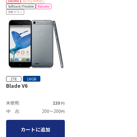
Docomo
au/UQ mobile
Softbank/Y!mobile
Rakuten
SIMフリー
ZTE
16GB
Blade V6
未使用:
220
円
中 古:
200～200
円
カートに追加