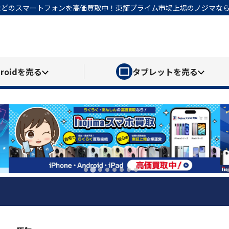
honeなどのスマートフォンを高価買取中！東証プライム市場上場のノジマ
roid
を売る
タブレット
を売る