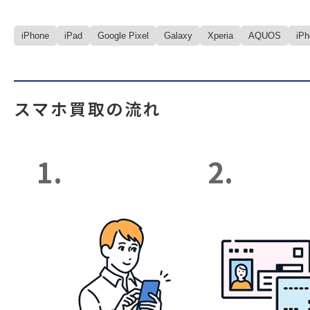
iPhone
iPad
Google Pixel
Galaxy
Xperia
AQUOS
iP
スマホ買取の流れ
1.
2.