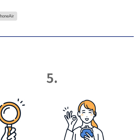
PhoneAir
5.